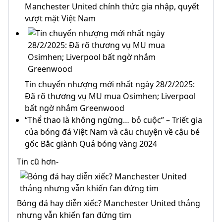
Manchester United chính thức gia nhập, quyết
vượt mặt Việt Nam
Tin chuyển nhượng mới nhất ngày 28/2/2025:
Đã rõ thương vụ MU mua Osimhen; Liverpool
bất ngờ nhắm Greenwood
“Thể thao là không ngừng… bỏ cuộc” – Triết gia
của bóng đá Việt Nam và câu chuyện về cậu bé
gốc Bắc giành Quả bóng vàng 2024
Tin cũ hơn-
Bóng đá hay diễn xiếc? Manchester United thắng
nhưng vẫn khiến fan đứng tim