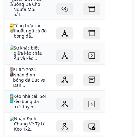
Bóng Đá Cho
Người Mới
bắt...
Tổng hợp các
thuật ngữ cá độ
bóng đá...
Sự khác biệt
giữa kèo châu
Âu và kèo...
EURO 2024 -
Nhận định
bóng đá Đức vs
Đan...
Kèo nhà cái. Soi
kèo bóng đá
trực tuyến....
Nhận Định
Chung Về Tỷ Lệ
Kèo 1x2...