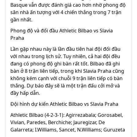
Basque vẫn được đánh giá cao hơn nhờ phong độ
sân nhà ấn tượng với 4 chiến thắng trong 7 trận
gần nhất.
Phong độ và đối đầu Athletic Bilbao vs Slavia
Praha
Lần gặp nhau này là lần đầu tiên hai đội đối đầu
với nhau trong lịch sử. Tuy nhiên, cả hai đội đều
đang có phong độ ghi bàn rất tốt. Bilbao đã ghi
bàn ở 8 trận liên tiếp, trong khi Slavia Praha cũng
không kém cạnh với chuỗi 9 trận liên tiếp có bàn
thắng. Dự báo đây sẽ là một trận đấu cởi mở và
đầy hấp dẫn.
Đội hình dự kiến Athletic Bilbao vs Slavia Praha
Athletic Bilbao (4-2-3-1): Agirrezabala; Gorosabel,
Vivian, Paredes, Berchiche; Jauregizar, De
Galarreta; I.Williams, Sancet, N.Williams; Guruzeta