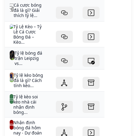
Cá cược bóng
đá là gì? Giải
thích tỷ lệ...
Tỷ Lệ Kèo – Tỷ
Lệ Cá Cược
Bóng Đá –
Kèo...
Tỷ lệ bóng đá
trận Leipzig
vs...
Tỷ lệ kèo bóng
đá là gì? Cách
tính kèo...
Tỷ lệ kèo soi
kèo nhà cái
nhận định
bóng...
Nhận định
bóng đá hôm
nay - Dự đoán