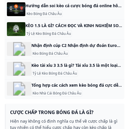
Hướng dẫn soi kèo cá cược bóng đá online hôm nay - YouTube Share your videos with friends, family, and the world
Kèo Bóng Đá Châu Âu
KÈO 1.5 LÀ GÌ? CÁCH ĐỌC VÀ KINH NGHIỆM SOI KÈO 1.5 hiệu quả muestramodamexicana Kèo 1.5 là gì? Kèo chấp 1.5 có tức thị trước khi cuộc đấu bắt đầu, đội bóng ở kèo trên sẽ chấp đội bóng nằm ở kèo dưới 1.5 trái. Vậy cụ thể cách chơi kèo này như thế nào cộng nhà cái uy tín nhất hiện nay Phân tích cụ thể kèo 1.5 nhé! Kèo 1.5 là gì? Kèo 1.5 còn gọi là kèo 1 ½ hay kèo chấp một trái r en Foro MMM
Tỷ Lệ Kèo Bóng Đá Châu Âu
Nhận định cúp C2 Nhận định dự đoán Europa League hôm nay Nhận định Cúp C2 Châu Âu 24h hôm nay, Nhận định dự đoán Europa League dự đoán kết quả tỷ số các trận đấu đêm nay và ráng sáng mai
Kèo Bóng Đá Châu Âu
Kèo tài xỉu 3 3.5 là gì? Tài xỉu 3.5 là một loại cược trong lĩnh vực cá cược thể thao. Đối với trận đấu có tổng số bàn thắng dự kiến là 3 hoặc 4, nếu bạn đặt cược vào tài xỉu 3.5, tức là bạn tin rằng tổng số bàn thắng sẽ lớn hơn 3.5. Trong trường hợp này, nếu trận đấu có 4 bàn thắng trở lên, bạn sẽ thắng cược.
Tỷ Lệ Kèo Bóng Đá Châu Âu
Tổng hợp các cách xem kèo bóng đá cực dễ cho dân chơi – SQLServerCentral Forums Tổng hợp các cách xem kèo bóng đá cực dễ cho dân chơi Forum – Learn more on SQLServerCentral membo Old Hand Points: 362 More actions April 16, 2022 at 8:03 am #4017095 Hiện nay có cực nhiều người chơi cá độ tại nhà cái trực tuyến . Nhưng chẳng hề ai cũng biết cách xem kèo bóng đá trên dễ thắng và ăn thưởng to. Để phục vụ nhu cầu của người chơi chúng tôi sẽ tổng hợp những cách xem kèo bóng đá chuẩn trong bài viết sau.
Kèo Nhà Cái Bóng Đá Châu Âu
CƯỢC CHẤP TRONG BÓNG ĐÁ LÀ GÌ?
Hiện nay không có định nghĩa cụ thể về cược chấp là gì
tuy nhiên có thể hiểu cược chấp hay còn kèo chấp là