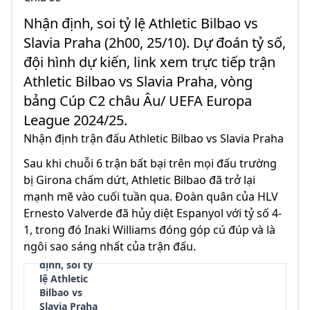
Nhận định, soi tỷ lệ Athletic Bilbao vs
Slavia Praha (2h00, 25/10). Dự đoán tỷ số,
đội hình dự kiến, link xem trực tiếp trận
Athletic Bilbao vs Slavia Praha, vòng
bảng Cúp C2 châu Âu/ UEFA Europa
League 2024/25.
Nhận định trận đấu Athletic Bilbao vs Slavia Praha
Sau khi chuỗi 6 trận bất bại trên mọi đấu trường
bị Girona chấm dứt, Athletic Bilbao đã trở lại
mạnh mẽ vào cuối tuần qua. Đoàn quân của HLV
Ernesto Valverde đã hủy diệt Espanyol với tỷ số 4-
1, trong đó Inaki Williams đóng góp cú đúp và là
ngôi sao sáng nhất của trận đấu.