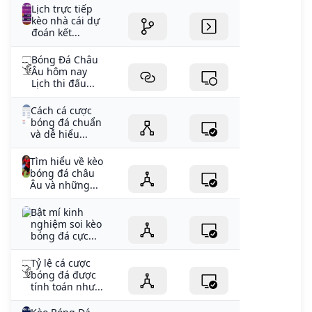
Lịch trực tiếp
kèo nhà cái dự
đoán kết...
Bóng Đá Châu
Âu hôm nay
Lịch thi đấu...
Cách cá cược
bóng đá chuẩn
và dễ hiểu...
Tìm hiểu về kèo
bóng đá châu
Âu và những...
Bật mí kinh
nghiệm soi kèo
bóng đá cực...
Tỷ lệ cá cược
bóng đá được
tính toán như...