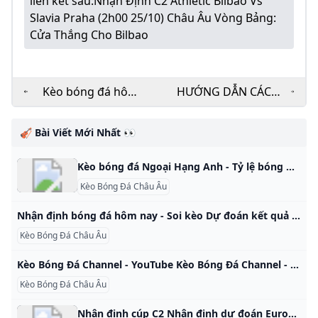
liên kết sau:
Nhận Định C2 Athletic Bilbao Vs
Slavia Praha (2h00 25/10) Châu Âu Vòng Bảng:
Cửa Thắng Cho Bilbao
Kèo bóng đá hôm
HƯỚNG DẪN CÁCH
nay - Tỷ lệ cược bóng
XEM TỶ LỆ CÁ CƯỢC
đá - Kèo nhà cái
KÈO BÓNG ĐÁ M88
🎻 Bài Viết Mới Nhất 👀
Game Tiếng Việt
Kèo bóng đá Ngoại Hạng Anh - Tỷ lệ bóng đá Anh 2024 hôm nay Kèo bóng đá Ngoại Hạng Anh 2024 hôm nay. Tỷ lệ kèo nhà cái bóng đá bóng đá Anh đêm nay và ngày mai. Tỷ lệ cá cược trực tuyến Ngoại Hạng Anh chuẩn xác. Xem tất cả Ngoài các chuyên mục chính như Bảng xếp hạng NHA, Lịch thi đấu Ngoại hạng Anh, Kết quả Ngoại hạng Anh,… thì keo nha cai Ngoại hạng Anh cũng được nhiều đọc giả yêu thích.
Kèo Bóng Đá Châu Âu
Nhận định bóng đá hôm nay - Soi kèo Dự đoán kết quả đêm nay Nhận định bóng đá hôm nay-ngày mai: dự đoán bóng đá Anh TBN Đức Pháp Ý C1 C2 Euro tối-đêm nay, ngay mai. Soi kèo tỷ số, Dự đoán kết quả từ chuyên gia, phân tích, nhận định dự đoán KQBD tỷ số chính xác. Xem tất cả Nhận định bóng đá Tây Ban Nha La Liga La Liga 03:00Soi kèo phạt góc Mallorca vs Athletic Bilbao, 3h ngày 29/10Cược03:00Nhận định, soi kèo Mallorca vs Athletic Bilbao, 3h ngày 29/10Cược
Kèo Bóng Đá Châu Âu
Kèo Bóng Đá Channel - YouTube Kèo Bóng Đá Channel - Chuyên đưa ra phân tích, nhận định, soi kèo tỷ lệ kèo nhà cái các trận đấu bóng đá trên thế giới, đặc biệt là các giải VĐQG hàng đầu Ch…
Kèo Bóng Đá Châu Âu
Nhận định cúp C2 Nhận định dự đoán Europa League hôm nay Nhận định Cúp C2 Châu Âu 24h hôm nay, Nhận định dự đoán Europa League dự đoán kết quả tỷ số các trận đấu đêm nay và ráng sáng mai