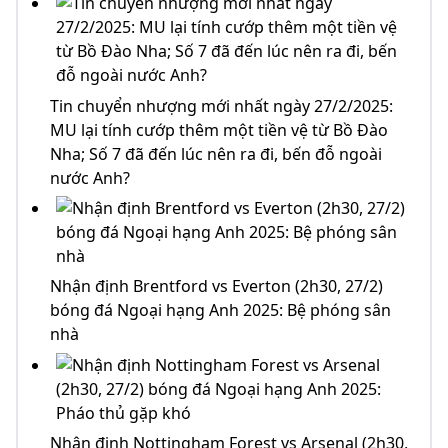
Tin chuyển nhượng mới nhất ngày 27/2/2025:
MU lại tính cướp thêm một tiền vệ từ Bồ Đào
Nha; Số 7 đã đến lúc nên ra đi, bến đỗ ngoài
nước Anh?
Nhận định Brentford vs Everton (2h30, 27/2)
bóng đá Ngoại hạng Anh 2025: Bệ phóng sân
nhà
Nhận định Nottingham Forest vs Arsenal (2h30,