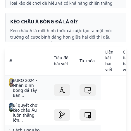
loại kèo dễ chơi dễ hiểu và có khả năng chiến thắng
cao. Khi tham gia chơi loại kèo này bạn không cần phải
quan tâm tới tỷ lệ chấp như dạng kèo châu Á hay số
KÈO CHÂU Á BÓNG ĐÁ LÀ GÌ?
lượng bàn thắng như kèo tài xỉu.
Kèo châu Á là một hình thức cá cược tạo ra một môi
trường cá cược bình đẳng hơn giữa hai đội thi đấu
không tương xứng bằng cách đưa ra một tỷ lệ cược
chấp (được thể hiện bằng số bàn thắng) cho các đội
Liên
Chi
trước khi bắt đầu.
Tiêu đề
kết
tiết
#
Từ khóa
bài viết
bài
bài
viết
viết
EURO 2024 -
Nhận định
bóng đá Tây
Ban...
Bí quyết chơi
kèo châu Âu
luôn thắng
lớn...
Cách Đọc Kèo