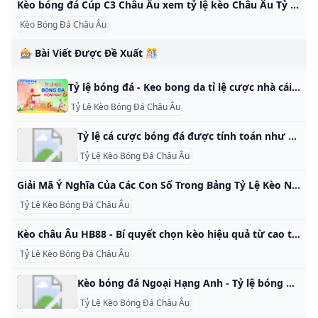
Kèo bóng đá Cúp C3 Châu Âu xem tỷ lệ kèo Châu Âu Tỷ lệ kèo bóng đá Cúp C3 Châu Âu - Cập nhật kèo bóng đá Châu Âu, những biến động kèo Cúp C3 Châu Âu hôm nay Vòng So Loai 1Vòng So Loai 2Vòng So Loai 3Vòng Play offVòng 1Vòng 2Vòng 3Vòng 4Vòng 5Vòng 6Vòng Knock OutVòng 1/8Vòng Tu KetVòng Ban KetVòng Chung Ket
Kèo Bóng Đá Châu Âu
🎰 Bài Viết Được Đề Xuất 🎊
Tỷ lệ bóng đá - Keo bong da tỉ lệ cược nhà cái hôm nay Ty le keo bong da hom nay - Kèo bóng đá trực tuyến, tỷ lệ cá cược Châu Á, Malaysia, tài xỉu, tỷ lệ bóng đá và kèo nha cai châu Âu hôm nay. Tỷ Lệ VĐQG Colombia 54 2-0 Tỷ Lệ VĐQG Mỹ 73 0-0 TỶ LỆ BÓNG ĐÁ HÔM NAY
Tỷ Lệ Kèo Bóng Đá Châu Âu
Tỷ lệ cá cược bóng đá được tính toán như thế nào ? TKXSToán học - thực tiễnXác suất
Tỷ Lệ Kèo Bóng Đá Châu Âu
Giải Mã Ý Nghĩa Của Các Con Số Trong Bảng Tỷ Lệ Kèo Nhà Cái Cho Thuê Nhân Viên Quảng Cáo Đối Với Những Người Nào Mà Mới Đặt Bước Chân Ban Đầu Vào Trong Thế Giới Cá Cược Bóng Đá Đều Có Chung Một Nghi Vấn Chung Về Tỷ Lệ Cá Cược Bóng Đá Và Sự Ảnh Hưởng Của Nó Như Thế Nào Tới Những Quyết Định Đặt Cược Bóng Đá Của Bản Thân Và Thắng, Thua Trên…. Rahe91005. 11-06 05/04/2022 8₫ Sơn Trà
Tỷ Lệ Kèo Bóng Đá Châu Âu
Kèo châu Âu HB88 - Bí quyết chọn kèo hiệu quả từ cao thủ - Svquest.com Kèo châu Âu HB88 là một loại hình được ưa chuộng với quy luật tham gia đơn giản và tỷ lệ trả thưởng cao, cùng tìm hiểu chi tiết ở bài viết sau đây. Kèo châu Âu HB88 – Bí quyết chọn kèo hiệu quả từ cao thủ Posted on Tháng chín 28, 2024Tháng mười 21, 2024 by adhb88Kèo châu Âu HB88 hay còn gọi là kèo 1×2, là một loại hình đơn giản và dễ hiểu nhất trong cá độ bóng đá.
Tỷ Lệ Kèo Bóng Đá Châu Âu
Kèo bóng đá Ngoại Hạng Anh - Tỷ lệ bóng đá Anh 2024 hôm nay Kèo bóng đá Ngoại Hạng Anh 2024 hôm nay. Tỷ lệ kèo nhà cái bóng đá bóng đá Anh đêm nay và ngày mai. Tỷ lệ cá cược trực tuyến Ngoại Hạng Anh chuẩn xác. Xem tất cả Ngoài các chuyên mục chính như Bảng xếp hạng NHA, Lịch thi đấu Ngoại hạng Anh, Kết quả Ngoại hạng Anh,… thì keo nha cai Ngoại hạng Anh cũng được nhiều đọc giả yêu thích.
Tỷ Lệ Kèo Bóng Đá Châu Âu