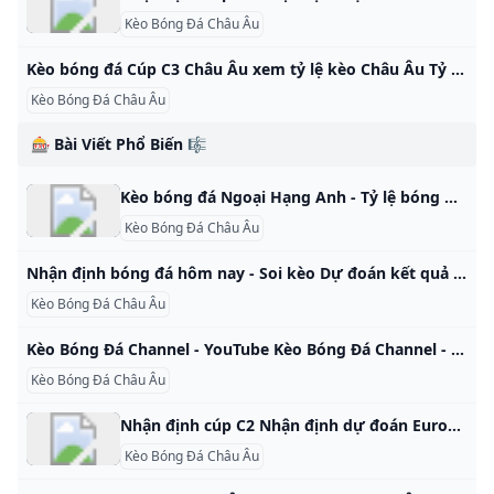
Kèo Bóng Đá Châu Âu
Kèo bóng đá Cúp C3 Châu Âu xem tỷ lệ kèo Châu Âu Tỷ lệ kèo bóng đá Cúp C3 Châu Âu - Cập nhật kèo bóng đá Châu Âu, những biến động kèo Cúp C3 Châu Âu hôm nay Vòng So Loai 1Vòng So Loai 2Vòng So Loai 3Vòng Play offVòng 1Vòng 2Vòng 3Vòng 4Vòng 5Vòng 6Vòng Knock OutVòng 1/8Vòng Tu KetVòng Ban KetVòng Chung Ket
Kèo Bóng Đá Châu Âu
🎰 Bài Viết Phổ Biến 🎼
Kèo bóng đá Ngoại Hạng Anh - Tỷ lệ bóng đá Anh 2024 hôm nay Kèo bóng đá Ngoại Hạng Anh 2024 hôm nay. Tỷ lệ kèo nhà cái bóng đá bóng đá Anh đêm nay và ngày mai. Tỷ lệ cá cược trực tuyến Ngoại Hạng Anh chuẩn xác. Xem tất cả Ngoài các chuyên mục chính như Bảng xếp hạng NHA, Lịch thi đấu Ngoại hạng Anh, Kết quả Ngoại hạng Anh,… thì keo nha cai Ngoại hạng Anh cũng được nhiều đọc giả yêu thích.
Kèo Bóng Đá Châu Âu
Nhận định bóng đá hôm nay - Soi kèo Dự đoán kết quả đêm nay Nhận định bóng đá hôm nay-ngày mai: dự đoán bóng đá Anh TBN Đức Pháp Ý C1 C2 Euro tối-đêm nay, ngay mai. Soi kèo tỷ số, Dự đoán kết quả từ chuyên gia, phân tích, nhận định dự đoán KQBD tỷ số chính xác. Xem tất cả Nhận định bóng đá Tây Ban Nha La Liga La Liga 03:00Soi kèo phạt góc Mallorca vs Athletic Bilbao, 3h ngày 29/10Cược03:00Nhận định, soi kèo Mallorca vs Athletic Bilbao, 3h ngày 29/10Cược
Kèo Bóng Đá Châu Âu
Kèo Bóng Đá Channel - YouTube Kèo Bóng Đá Channel - Chuyên đưa ra phân tích, nhận định, soi kèo tỷ lệ kèo nhà cái các trận đấu bóng đá trên thế giới, đặc biệt là các giải VĐQG hàng đầu Ch…
Kèo Bóng Đá Châu Âu
Nhận định cúp C2 Nhận định dự đoán Europa League hôm nay Nhận định Cúp C2 Châu Âu 24h hôm nay, Nhận định dự đoán Europa League dự đoán kết quả tỷ số các trận đấu đêm nay và ráng sáng mai
Kèo Bóng Đá Châu Âu