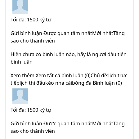
Tối đa: 1500 ký tự
Gửi bình luận Được quan tâm nhấtMới nhấtTặng
sao cho thành viên
Hiện chưa có bình luận nào, hãy là người đầu tiên
bình luận
Xem thêm Xem tất cả bình luận (0)Chủ đề:lịch trực
tiếplịch thi đấukèo nhà cáibóng đá Bình luận (0)
Tối đa: 1500 ký tự
Gửi bình luận Được quan tâm nhấtMới nhấtTặng
sao cho thành viên