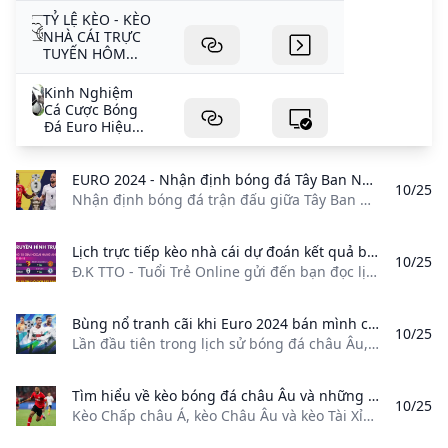
TỶ LỆ KÈO - KÈO
NHÀ CÁI TRỰC
TUYẾN HÔM...
Kinh Nghiệm
Cá Cược Bóng
Đá Euro Hiệu...
EURO 2024 - Nhận định bóng đá Tây Ban Nha vs Anh 02h00 ngày 15/7: Chân mệnh thiên tử - Bongdaplus.vn Nhận định bóng đá trận đấu giữa Tây Ban Nha vs Anh trong khuôn khổ chung kết EURO 2024 sẽ diễn ra vào lúc 02h00 ngày 15/7. Bongdaplus phân tích thông tin lực lượng đội hình dự kiến soi kèo nhà cái dự đoán tỉ số.
10/25
Nhận định bóng đá trận đấu giữa Tây Ban Nha vs Anh trong khuôn khổ chung kết EURO 2024 sẽ diễn ra vào lúc 02h00 ngày 15/7. Bongdaplus phân tích thông tin lực lượng, đội hình dự kiến, soi kèo nhà cái, dự đoán tỉ số. MINH VIỆT18:32 ngày 14/07/2024 👍 Nhận định bóng đá trận đấu giữa Tây Ban Nha vs Anh trong khuôn khổ chung kết EURO 2024 sẽ diễn ra vào lúc 02h00 ngày 15/7.
Lịch trực tiếp kèo nhà cái dự đoán kết quả bóng đá châu Âu ngày 22-12 - Tuổi Trẻ Online %!s()
10/25
Đ.K TTO - Tuổi Trẻ Online gửi đến bạn đọc lịch trực tiếp, kèo nhà cái và dự đoán kết quả những trận đấu đáng chú ý nhất ở các Giải vô địch quốc gia châu Âu tối 22 và rạng sáng 23-12. Đáng chú ý nhất là trận đấu giữa Tottenham và Chelsea. Đồ họa: AN BÌNH Lịch truyền hình Văn Hậu và CLB Heerenveen ở Giải vô địch quốc gia Hà LanTTO - Cuối tuần này, Văn Hậu được kỳ vọng sẽ có lần ra sân thứ hai khi CLB Heerenveen tiếp đón Heracles trên sân nhà.
Bùng nổ tranh cãi khi Euro 2024 bán mình cho nhà cái VnReview - Cộng đồng đánh giá tư vấn sản phẩm và thông tin khoa học đời sống Lần đầu tiên trong lịch sử bóng đá châu Âu giải đấu danh giá nhất cấp đội tuyển quốc gia chấp nhận tài trợ chính thức từ một công ty cá cược thể thao. Vào...
10/25
Lần đầu tiên trong lịch sử bóng đá châu Âu, giải đấu danh giá nhất cấp đội tuyển quốc gia chấp nhận tài trợ chính thức từ một công ty cá cược thể thao. Vào… Xu hướng Nóng trên mạng Làm ăn kinh doanh Deal hot Ăn chơi giải trí Đồ Gia dụng Điện lạnh Robot hút bụi, Máy hút bụi Máy giặt, máy sấy Máy rửa bát Đồ dùng tiện ích Nội ngoại thất Dụng cụ bếp Đồ công nghệ iOS Android Máy tính TV Phụ kiện Tai nghe, loa Smartwatch, Smartband - Đồng hồ, vòng đeo thông minh Xe Xe điện Hybrid Động cơ đốt trong Xe hai bánh Khám phá Xu hướng công nghệ Khoa học thường thức AI cho mọi người Ôn cố tri tân Mẹo vặt hằng ngày Admin xinh gái Thành viên BQTÁ Ánh Mai 23:26 Hôm qua0023:26 Hôm qua Hail the Judge 16:29 Hôm qua0016:29 Hôm qua A-Train The Seven 15:56 Hôm qua0015:56 Hôm qua Nan Đắc Hữu Tình Nhân 15:20 Hôm qua0015:20 Hôm qua Homelander The Seven 15:07 Hôm qua0115:07 Hôm qua Hail the Judge 14:21 Hôm qua0014:21 Hôm qua From Beijing with Love 14:08 Hôm qua0014:08 Hôm qua Nan Đắc Hữu Tình Nhân 13:40 Hôm qua0013:40 Hôm qua Mỹ Lệ 13:40 Hôm qua1013:40 Hôm qua Nan Đắc Hữu Tình Nhân 13:30 Hôm qua1013:30 Hôm qua Đánh giá Ecovacs Deebot N30 Pro Omni: không có đối thủ trong tầm giá 12 triệu đồng 09:55 Hôm qua Đánh giá LG Tone Free T90S: Cái nhìn đầu tiên về tương lai của tai nghe true wireless 18:21, Thứ 5 Test game hạng nặng trên Snapdragon 8 Elite: đồ hoạ game di động giờ đã gần như PC thế này rồi sao!
Tìm hiểu về kèo bóng đá châu Âu và những lưu ý quan trọng Kèo Chấp châu Á kèo Châu Âu và kèo Tài Xỉu là các kèo trong bóng đá. Và trong đó kèo bóng đá châu Âu được rất nhiều người chơi. Bài viết dưới đây hãy cùng tìm hiểu về kèo bóng đá châu Âu và những lưu ý quan trọng nhé!
10/25
Kèo Chấp châu Á, kèo Châu Âu và kèo Tài Xỉu là các kèo trong bóng đá. Và trong đó kèo bóng đá châu Âu được rất nhiều người chơi. Bài viết dưới đây hãy cùng tìm hiểu về kèo bóng đá châu Âu và những lưu ý quan trọng nhé! 10/12/2020Đức Việt Kèo châu Âu hay còn được nhiều nhà cái và người chơi gọi là kèo 1×2 hoặc kèo Thắng – Hòa – Thua