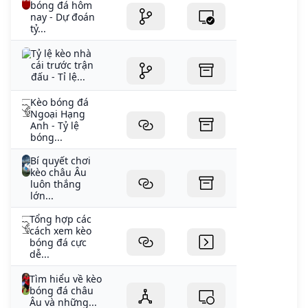
bóng đá hôm
nay - Dự đoán
tỷ...
Tỷ lệ kèo nhà
cái trước trận
đấu - Tỉ lệ...
Kèo bóng đá
Ngoại Hạng
Anh - Tỷ lệ
bóng...
Bí quyết chơi
kèo châu Âu
luôn thắng
lớn...
Tổng hợp các
cách xem kèo
bóng đá cực
dễ...
Tìm hiểu về kèo
bóng đá châu
Âu và những...