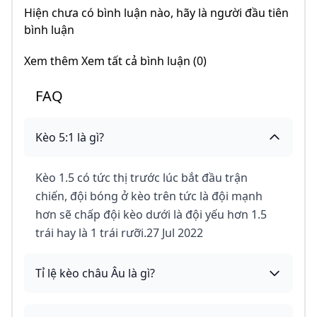
Hiện chưa có bình luận nào, hãy là người đầu tiên
bình luận
Xem thêm Xem tất cả bình luận (0)
FAQ
Kèo 5:1 là gì?
Kèo 1.5 có tức thị trước lúc bắt đầu trận
chiến, đội bóng ở kèo trên tức là đội mạnh
hơn sẽ chấp đội kèo dưới là đội yếu hơn 1.5
trái hay là 1 trái rưỡi.27 Jul 2022
Tỉ lệ kèo châu Âu là gì?