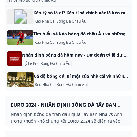
Tỷ Lệ Kèo Bóng Đá Châu Âu
Kèo tỷ số là gì? Kèo tỉ số chính xác là kèo mà người chơi sẽ dự đoán chính xác tỉ số cuối cùng của trận đấu. Được đánh giá là kèo khó ăn tiền nhất của nhà cái, nhưng khi dự đoán được đúng thì mức thưởng nhận lại rất lớn. Trước trận đấu, nhà cái sẽ đưa ra số liệu về tỉ số trận đấu như: 0-0, 0-1, 1-0, 1-2, 2-1,…23 Nov 2022
Kèo Nhà Cái Bóng Đá Châu Âu
Tìm hiểu về kèo bóng đá châu Âu và những lưu ý quan trọng Kèo Chấp châu Á, kèo Châu Âu và kèo Tài Xỉu là các kèo trong bóng đá. Và trong đó kèo bóng đá châu Âu được rất nhiều người chơi. Bài viết dưới đây hãy cùng tìm hiểu về kèo bóng đá châu Âu và những lưu ý quan trọng nhé! 10/12/2020Đức Việt Kèo châu Âu hay còn được nhiều nhà cái và người chơi gọi là kèo 1×2 hoặc kèo Thắng – Hòa – Thua
Kèo Nhà Cái Bóng Đá Châu Âu
Nhận định bóng đá hôm nay - Dự đoán tỷ lệ dự đoán kết quả mới nhất Nhận định bóng đá, dự đoán kết quả, trang dự đoán bóng đá chính xác nhất. Tỷ lệ bóng đá chính xác. Dự đoán tỷ số kết quả 24h hôm nay và ngày mai Nhận định bóng đá hôm nay - Thethaovanhoa.vn cập nhật lịch sử đối đầu, nhận định, tỷ lệ, dự đoán tỉ số các trận đấu ngày 1/11, rạng sáng 2/11: V-League, La Liga, Bundesliga, Ligue 1, Saudi Pro League, hạng nhất Anh.
Tỷ Lệ Kèo Bóng Đá Châu Âu
Cá độ bóng đá: Bí mật của nhà cái và những con số giật mình ‘Phải chăng cái “vận” mà “tổng bóng” này “nắm bắt” được là những “thủ thuật” được áp dụng triệt để nên bây giờ D., mới đàng hoàng ở trong một dinh cơ với những vật dụng có khi chỉ có ở trong “cung vua, phủ chúa”.’ Pep tiết lộ chìa khóa để Haaland liên tục ghi bàn Hojlund nổi điên với Dalot 10:15 Thứ ba 25/03/2014 Phải chăng cái “vận” mà “tổng bóng” này “nắm bắt” được là những “thủ thuật” được áp dụng triệt để nên bây giờ D.
Kèo Nhà Cái Bóng Đá Châu Âu
EURO 2024 - NHẬN ĐỊNH BÓNG ĐÁ TÂY BAN
NHA VS ANH 02H00 NGÀY 15/7: CHÂN MỆNH
Nhận định bóng đá trận đấu giữa Tây Ban Nha vs Anh
THIÊN TỬ - BONGDAPLUS.VN
trong khuôn khổ chung kết EURO 2024 sẽ diễn ra vào
lúc 02h00 ngày 15/7. Bongdaplus phân tích thông tin
lực lượng đội hình dự kiến soi kèo nhà cái dự đoán tỉ số.