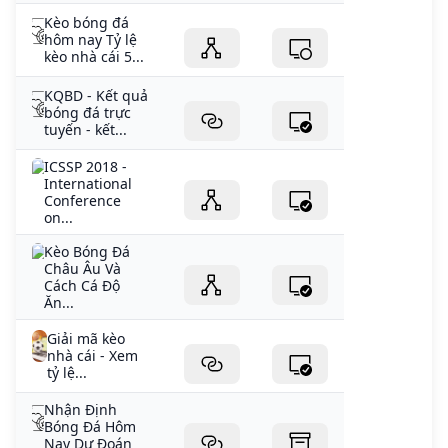
Kèo bóng đá
hôm nay Tỷ lệ
kèo nhà cái 5...
KQBD - Kết quả
bóng đá trực
tuyến - kết...
ICSSP 2018 -
International
Conference
on...
Kèo Bóng Đá
Châu Âu Và
Cách Cá Độ
Ăn...
Giải mã kèo
nhà cái - Xem
tỷ lệ...
Nhận Định
Bóng Đá Hôm
Nay Dự Đoán