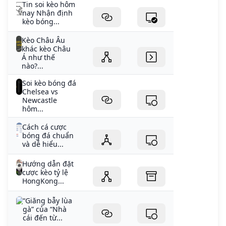
Tin soi kèo hôm
nay Nhận định
kèo bóng...
Kèo Châu Âu
khác kèo Châu
Á như thế
nào?...
Soi kèo bóng đá
Chelsea vs
Newcastle
hôm...
Cách cá cược
bóng đá chuẩn
và dễ hiểu...
Hướng dẫn đặt
cược kèo tỷ lệ
HongKong...
“Giăng bẫy lùa
gà” của “Nhà
cái đến từ...