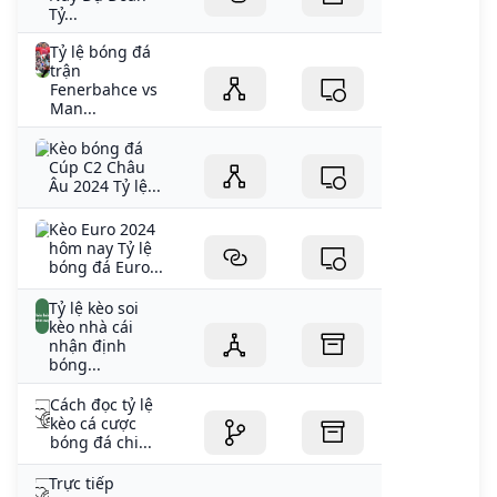
Tỷ...
Tỷ lệ bóng đá
trận
Fenerbahce vs
Man...
Kèo bóng đá
Cúp C2 Châu
Âu 2024 Tỷ lệ...
Kèo Euro 2024
hôm nay Tỷ lệ
bóng đá Euro...
Tỷ lệ kèo soi
kèo nhà cái
nhận định
bóng...
Cách đọc tỷ lệ
kèo cá cược
bóng đá chi...
Trực tiếp