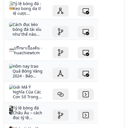
Tỷ lệ bóng đá -
Keo bong da tỉ
lệ cược...
Cách đọc kèo
bóng đá tài xỉu
như thế nào...
ปรึกษาเบื้องต้น -
huachiewtcm
Hôm nay trao
Quả Bóng Vàng
2024 - Báo...
Giải Mã Ý
Nghĩa Của Các
Con Số Trong...
Tỷ lệ bóng đá
Châu Âu – cách
đọc tỷ lệ...