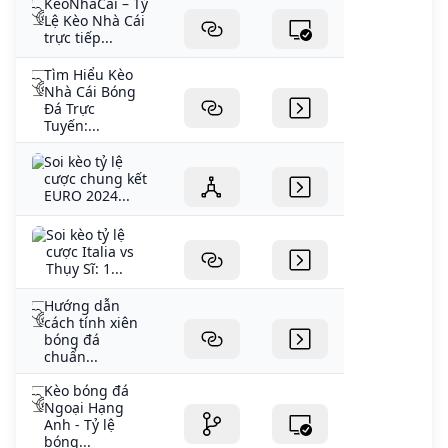
KeoNhaCai – Tỷ
Lệ Kèo Nhà Cái
trực tiếp...
Tìm Hiểu Kèo
Nhà Cái Bóng
Đá Trực
Tuyến:...
Soi kèo tỷ lệ
cược chung kết
EURO 2024...
Soi kèo tỷ lệ
cược Italia vs
Thụy Sĩ: 1...
Hướng dẫn
cách tính xiên
bóng đá
chuẩn...
Kèo bóng đá
Ngoại Hạng
Anh - Tỷ lệ
bóng...