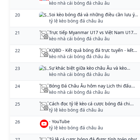
kèo nhà cái bóng đá châu âu
Soi kèo bóng đá và những điều cần lưu ý...
20
tỷ lệ kèo bóng đá châu âu
Trực tiếp Myanmar U17 vs Việt Nam U17...
21
kèo nhà cái bóng đá châu âu
KQBD - Kết quả bóng đá trực tuyến - kết...
22
kèo nhà cái bóng đá châu âu
Sự khác biệt giữa kèo châu Âu và kèo...
23
kèo nhà cái bóng đá châu âu
Bóng Đá Châu Âu hôm nay Lịch thi đấu...
24
kèo nhà cái bóng đá châu âu
Cách đọc tỷ lệ kèo cá cược bóng đá chi...
25
tỷ lệ kèo bóng đá châu âu
- YouTube
26
tỷ lệ kèo bóng đá châu âu
Tỷ lệ cá cược bóng đá được tính toán như..
27