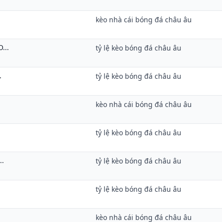
kèo nhà cái bóng đá châu âu
...
tỷ lệ kèo bóng đá châu âu
.
tỷ lệ kèo bóng đá châu âu
kèo nhà cái bóng đá châu âu
tỷ lệ kèo bóng đá châu âu
..
tỷ lệ kèo bóng đá châu âu
tỷ lệ kèo bóng đá châu âu
kèo nhà cái bóng đá châu âu