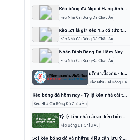
Kèo bóng đá Ngoại Hạng Anh - Tỷ lệ bóng đá Anh 2024 hôm nay Kèo bóng đá Ngoại Hạng Anh 2024 hôm nay. Tỷ lệ kèo nhà cái bóng đá bóng đá Anh đêm nay và ngày mai. Tỷ lệ cá cược trực tuyến Ngoại Hạng Anh chuẩn xác. Xem tất cả Ngoài các chuyên mục chính như Bảng xếp hạng NHA, Lịch thi đấu Ngoại hạng Anh, Kết quả Ngoại hạng Anh,… thì keo nha cai Ngoại hạng Anh cũng được nhiều đọc giả yêu thích.
Kèo Nhà Cái Bóng Đá Châu Âu
Kèo 5:1 là gì? Kèo 1.5 có tức thị trước lúc bắt đầu trận chiến, đội bóng ở kèo trên tức là đội mạnh hơn sẽ chấp đội kèo dưới là đội yếu hơn 1.5 trái hay là 1 trái rưỡi.27 Jul 2022
Kèo Nhà Cái Bóng Đá Châu Âu
Nhận Định Bóng Đá Hôm Nay Dự Đoán Tỷ Số Chính Xác Từ Chuyên Gia - Bongdaplus.vn Nhận định bóng đá hôm nay và ngày mai - Dự đoán tỷ số, tỷ lệ, soi kèo, nhận định, đội hình nhanh và chính xác nhất
Kèo Nhà Cái Bóng Đá Châu Âu
ปรึกษาเบื้องต้น - huachiewtcm ปรึกษาปัญหาสุขภาพกับหมอจีนที่มีประสบการณ์จากหัวเฉียวแพทย์แผนจีน
Kèo Nhà Cái Bóng Đá Châu 
Kèo bóng đá hôm nay - Tỷ lệ kèo nhà cái trực tuyến xem keonhacai 5 24h Kèo bóng đá hôm nay mới nhất. Xem tỷ lệ kèo nhà cái 5 trực tuyến tối đêm nay chuẩn xác. Tỷ lệ kèo cá cược keonhacai 5 trực tiếp nhanh nhất 24h qua. Kèo bóng đá trực tuyến cập nhật 24h kèo châu á, tài xỉu, ah, châu âu, kèo malaysia…nhanh nhất. Xem tất cả Ngoại Hạng Anh Cược La Liga Cược Bundesliga Cược Serie A Cược Ligue 1 Cược VĐQG Australia Cược V-League Cược VĐQG Hàn Quốc Cược VĐQG Mỹ Cược VĐQG Thái Lan Cược VĐQG Mexico Cược VĐQG Ả Rập Xê-út Cược Hạng nhất Anh Cược VĐQG Bồ Đào Nha Cược VĐQG Hà Lan Cược Hạng nhất Việt Nam Cược VĐQG Colombia Cược VĐQG Thụy Điển Cược VĐQG Scotland Cược VĐQG Thụy Sỹ Cược VĐQG Thổ Nhĩ Kỳ Cược VĐQG Bỉ Cược VĐQG Ethiopia Cược VĐQG Indonesia Cược VĐQG Croatia Cược VĐQG Rwanda Cược Ngoại hạng Botswana Cược VĐQG Albania Cược VĐQG Kenya Cược VĐQG Latvia Cược VĐQG Guatemala Cược VĐQG Mauritania Cược VĐQG Đảo Síp Cược Ngoại hạng Burkina Faso Cược VĐQG Luxembourg Cược Cúp Liên đoàn Philippines Cược VĐQG Honduras Cược VĐQG Azerbaijan Cược VĐQG Iraq Cược VĐQG Moldova Cược VĐQG El Salvador Cược VĐQG Senegal Cược VĐQG Séc Cược VĐQG Panama Cược Giao hữu ĐTQG Cược VĐQG New Zealand - National League Cược VĐQG Zambia Cược VĐQG Ấn Độ Cược VĐQG Israel Cược VĐQG Armenia Cược VĐQG Bahrain Cược VĐQG Xứ Wales Cược VĐQG Estonia Cược VĐQG Nicaragua Cược VĐQG Lítva Cược VĐQG Marốc Cược VĐQG Iceland Cược Ngoại hạng Seychelles Cược VĐQG Costa Rica Cược VĐQG Kosovo Cược VĐQG Nga Cược VĐQG Uganda Cược VĐQG Slovakia Cược VĐQG Áo Cược VĐQG Bắc Ailen Cược VĐQG Slovenia Cược VĐQG Romania Cược VĐQG Brazil Cược VĐQG Argentina Cược VĐQG UAE Cược VĐQG Bolivia Cược Hạng 2 Thụy Sĩ Cược Cúp Hoàng Đế Nhật Bản Cược VĐQG Ba Lan Cược VĐQG Na Uy Cược VĐQG Hungary Cược VĐQG Hy Lạp Cược Hạng 2 Italia Cược Hạng 2 Tây Ban Nha Cược Hạng 2 Bồ Đào Nha Cược Hạng 2 Pháp Cược Hạng 2 Đức Cược Hạng 2 Nhật Bản Cược Hạng 2 Hà Lan Cược VĐQG Peru Cược VĐQG Bulgaria Cược VĐQG Tunisia Cược Giao hữu CLB Cược Hạng nhất Ba Lan Cược Hạng 2 Nga (Nhóm A) Cược VĐQG Qatar Cược VĐQG Paraguay Cược Hạng 2 Hàn Quốc Cược Hạng 2 Anh Cược Hạng 3 Đức Cược VĐQG Ecuador Cược VĐQG Venezuela Cược VĐQG Serbia Cược Hạng 2 Scotland Cược Hạng nhất Thổ Nhĩ Kỳ Cược Hạng 2 Mexico Cược Hạng 2 Thụy Điển Cược Hạng 2 Ba Lan Cược Hạng 2 Hy Lạp Cược Hạng 2 Serbia Cược Hạng 2 Slovenia Cược VĐQG Syria Cược VĐQG Ukraine Cược hạng nhất Séc Cược VĐQG Malaysia Cược Hạng 2 Albania Cược Hạng 4 Đan Mạch Cược cúp quốc gia Tanzania Cược Cúp Quốc Gia Colombia Cược Hạng 4 Hàn Quốc Cược VĐQG Kazakhstan Cược Hạng 2 Croatia Cược Portugal U19 League B Cược VĐQG Mỹ nữ Cược Thổ Nhĩ Kỳ Lig3 Cược Hạng 2 Hungary Cược Hạng nhất Mỹ Cược Cúp Bạc Chuyên nghiệp Hồng Kông Cược Cúp khu vực Tây Ban Nha Cược VĐQG Iran Cược Ryman League Cược Hạng Nhất Kosovo Cược Hạng 3 Tây Ban Nha (Nhóm 5) Cược Hạng 2 Slovakia Cược Portugal Liga 3 Cược Hạng 5 Anh Cược Portugal Campeonato Nacional Cược VĐQG Phần Lan Cược Hạng 2 Áo Cược Hạng B giải trẻ Y Cược VĐQG Malta Cược Cúp Rio Brazil Cược Hạng nhất Bosnia Cược Hạng 3 Croatia Cược Argentina Prim C Metropolitana Cược Hạng nhất Bắc Ailen Cược Hạng 2 Senegal Cược Hạng 3 Israel Cược Cúp FA Vase Cược Trẻ Israel Cược VĐQG Nigeria Cược Kenya Super League Cược Mỹ NPSL Cược Hạng Nhất Đan Mạch Cược Hạng 2 Bắc Macedonia Cược Hạng 2 Costa Rica Cược Trẻ Ba Lan Cược Spain Primera Division RFEF Cược Hạng 3 Hy Lạp Cược Hạng 4 Tây Ban Nha Cược Hạng 2 Lítva Cược Cúp FA Scotland Cược Hạng 3 Slovakia Cược Wales FAW nam Cược Uruguay Cup Cược VĐQG Jordan Cược VĐQG Angiêri Cược Giải Vô địch các Quốc gia châu Phi Cược Hạng 3 Tây Ban Nha Cược Hạng 2 Myanmar Cược Hạng 2 Đảo Síp Cược Hạng 2 Thụy Sỹ Cược VĐQG Pháp U19 (Nhóm A) Cược Hạng 2 Ả Rập Xê-út Cược VĐQG Hy Lạp U19 Cược Hạng 2 Brazil Cược Denmark 2 Division Women Cược Hạng 2 Tuynidi Cược U20 Algeria Cược Cúp Quốc Gia Slovakia Cược Hạng 3 Áo Cược VĐQG Nam Phi Cược Italia Primavera Cược VĐQG Slovakia U19 Cược Hạng 3 Slovenia Cược VĐQG Anh-Bắc Anh Cược Ngoại hạng đảo Faroe Cược U19 A2 Thổ Nhỹ Kỳ Cược Hạng 2 Montenegro Cược Giải trẻ Nam Phi Cược Algerian Ligue Professionnelle 2 Cược VĐQG Gibraltar Cược Nhật Bản Football League Cược Hạng 2 Đan Mạch Cược Hạng 4 Hàn Quốc Cược Italia Serie D - Nhóm C Cược U17 Nữ World Cup Cược VĐQG Đức - Giải vùng - Play-offs Cược VĐQG Slovenia U19 Cược VĐQG New Zealand nữ Cược Hạng 2 Bỉ Cược Hạng 3 Anh Cược Hạng nhất Trung Quốc Cược Switzerland.
Kèo Nhà Cái Bóng Đá Châu Âu
Tỷ lệ kèo nhà cái soi kèo bóng đá vòng loại World Cup 2022 hôm nay Tỷ lệ kèo nhà cái, soi kèo bóng đá vòng loại World Cup 2022 hôm nay. Kèo vòng loại World Cup 2022 châu Âu. Kèo vòng loại World Cup 2022 châu Á. Kèo vòng loại World Cup 2002 Nam Mỹ. 06/09/2021 19:15 GMT+7 | Nhận định bóng đá - 05-09-2021Lịch thi đấu vòng loại World Cup 2022 châu Á. VTV6 trực tiếp bóng đá Việt Nam vs Úc 06-09-2021Lịch thi đấu vòng loại World Cup 2022 châu Âu - Lịch trực tiếp bóng đá hôm nay 05-09-2021Tỷ lệ kèo nhà cái, soi kèo bóng đá vòng loại World Cup 2022 hôm nay ngày 4/9 Tỷ lệ kèo nhà cái, soi kèo bóng đá vòng loại World Cup 2022 hôm nay.
Kèo Bóng Đá Châu Âu
Soi kèo bóng đá và những điều cần lưu ý - Người Việt tại Khonkaen Hiểu đơn giản thì kèo bóng đá là thuật ngữ dùng để thể hiện về tỷ lệ của 2 đội bóng trong trận đấu mà người chơi đang cá cược. Mỗi môt nhà cái sẽ đưa ra những tỷ lệ cá cược khác nhau dành cho người chơi của mình ở từng trận đấu cụ thể. Kèo bóng đá khá là phức tạp được biểu thị bởi những con số khác nhau mà những người mới chơi cá cược bóng đá sẽ khó có thể hiểu được.