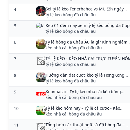
Soi tỷ lệ kèo Fenerbahce vs MU (2h ngày...
4
tỷ lệ kèo bóng đá châu âu
Kèo C1 đêm nay xem tỷ lệ kèo bóng đá Cúp.
5
tỷ lệ kèo bóng đá châu âu
Tỷ lệ bóng đá Châu Âu là gì? Kinh nghiệm..
6
kèo nhà cái bóng đá châu âu
TỶ LỆ KÈO - KÈO NHÀ CÁI TRỰC TUYẾN HÔM
7
tỷ lệ kèo bóng đá châu âu
Hướng dẫn đặt cược kèo tỷ lệ HongKong...
8
tỷ lệ kèo bóng đá châu âu
Keonhacai - Tỷ lệ kèo nhà cái kèo bóng...
9
kèo nhà cái bóng đá châu âu
Tỷ lệ kèo hôm nay - Tỷ lệ cá cược - Kèo...
10
kèo nhà cái bóng đá châu âu
Tổng hợp các thuật ngữ cá độ bóng đá –...
11