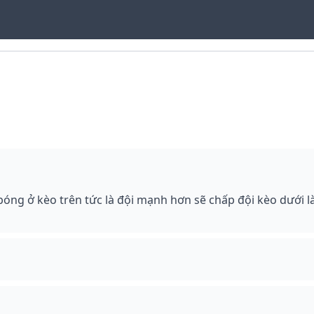
i bóng ở kèo trên tức là đội mạnh hơn sẽ chấp đội kèo dưới l