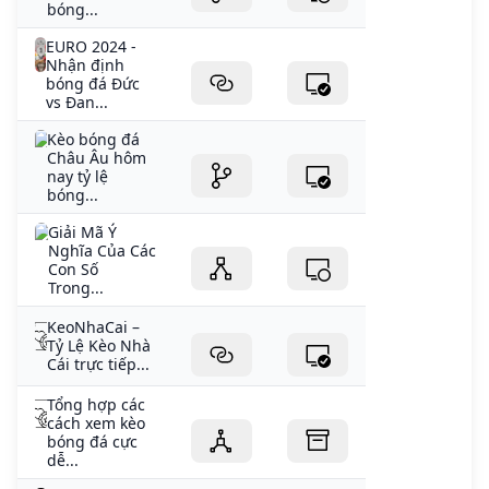
bóng...
EURO 2024 -
Nhận định
bóng đá Đức
vs Đan...
Kèo bóng đá
Châu Âu hôm
nay tỷ lệ
bóng...
Giải Mã Ý
Nghĩa Của Các
Con Số
Trong...
KeoNhaCai –
Tỷ Lệ Kèo Nhà
Cái trực tiếp...
Tổng hợp các
cách xem kèo
bóng đá cực
dễ...