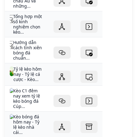
châu Âu và
những...
Tổng hợp một
số kinh
nghiệm chọn
kèo...
Hướng dẫn
cách tính xiên
bóng đá
chuẩn...
Tỷ lệ kèo hôm
nay - Tỷ lệ cá
cược - Kèo...
Kèo C1 đêm
nay xem tỷ lệ
kèo bóng đá
Cúp...
Kèo bóng đá
hôm nay - Tỷ
lệ kèo nhà
cái...