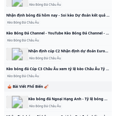
Kèo Bóng Đá Châu Âu
Nhận định bóng đá hôm nay - Soi kèo Dự đoán kết quả đêm nay Nhận định bóng đá hôm nay-ngày mai: dự đoán bóng đá Anh TBN Đức Pháp Ý C1 C2 Euro tối-đêm nay, ngay mai. Soi kèo tỷ số, Dự đoán kết quả từ chuyên gia, phân tích, nhận định dự đoán KQBD tỷ số chính xác. Xem tất cả Nhận định bóng đá Tây Ban Nha La Liga La Liga 03:00Soi kèo phạt góc Mallorca vs Athletic Bilbao, 3h ngày 29/10Cược03:00Nhận định, soi kèo Mallorca vs Athletic Bilbao, 3h ngày 29/10Cược
Kèo Bóng Đá Châu Âu
Kèo Bóng Đá Channel - YouTube Kèo Bóng Đá Channel - Chuyên đưa ra phân tích, nhận định, soi kèo tỷ lệ kèo nhà cái các trận đấu bóng đá trên thế giới, đặc biệt là các giải VĐQG hàng đầu Ch…
Kèo Bóng Đá Châu Âu
Nhận định cúp C2 Nhận định dự đoán Europa League hôm nay Nhận định Cúp C2 Châu Âu 24h hôm nay, Nhận định dự đoán Europa League dự đoán kết quả tỷ số các trận đấu đêm nay và ráng sáng mai
Kèo Bóng Đá Châu Âu
Kèo bóng đá Cúp C3 Châu Âu xem tỷ lệ kèo Châu Âu Tỷ lệ kèo bóng đá Cúp C3 Châu Âu - Cập nhật kèo bóng đá Châu Âu, những biến động kèo Cúp C3 Châu Âu hôm nay Vòng So Loai 1Vòng So Loai 2Vòng So Loai 3Vòng Play offVòng 1Vòng 2Vòng 3Vòng 4Vòng 5Vòng 6Vòng Knock OutVòng 1/8Vòng Tu KetVòng Ban KetVòng Chung Ket
Kèo Bóng Đá Châu Âu
🎪 Bài Viết Phổ Biến 🎻
Kèo bóng đá Ngoại Hạng Anh - Tỷ lệ bóng đá Anh 2024 hôm nay Kèo bóng đá Ngoại Hạng Anh 2024 hôm nay. Tỷ lệ kèo nhà cái bóng đá bóng đá Anh đêm nay và ngày mai. Tỷ lệ cá cược trực tuyến Ngoại Hạng Anh chuẩn xác. Xem tất cả Ngoài các chuyên mục chính như Bảng xếp hạng NHA, Lịch thi đấu Ngoại hạng Anh, Kết quả Ngoại hạng Anh,… thì keo nha cai Ngoại hạng Anh cũng được nhiều đọc giả yêu thích.
Kèo Bóng Đá Châu Âu