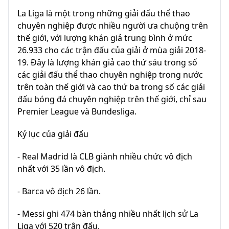
La Liga là một trong những giải đấu thể thao
chuyên nghiệp được nhiều người ưa chuộng trên
thế giới, với lượng khán giả trung bình ở mức
26.933 cho các trận đấu của giải ở mùa giải 2018-
19. Đây là lượng khán giả cao thứ sáu trong số
các giải đấu thể thao chuyên nghiệp trong nước
trên toàn thế giới và cao thứ ba trong số các giải
đấu bóng đá chuyên nghiệp trên thế giới, chỉ sau
Premier League và Bundesliga.
Kỷ lục của giải đấu
- Real Madrid là CLB giành nhiều chức vô địch
nhất với 35 lần vô địch.
- Barca vô địch 26 lần.
- Messi ghi 474 bàn thắng nhiều nhất lịch sử La
Liga với 520 trận đấu.