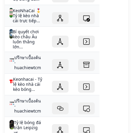
KeoNhaCai 🎖️
Tỷ lệ kèo nhà
cái trực tiếp...
Bí quyết chơi
kèo châu Âu
luôn thắng
lớn...
ปรึกษาเบื้องต้น
-
huachiewtcm
Keonhacai - Tỷ
lệ kèo nhà cái
kèo bóng...
ปรึกษาเบื้องต้น
-
huachiewtcm
Tỷ lệ bóng đá
trận Leipzig
vs...