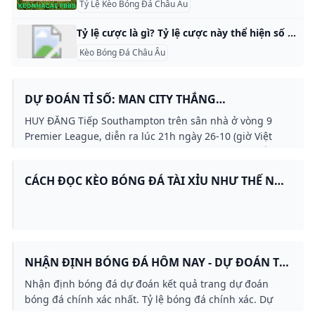
Tỷ Lệ Kèo Bóng Đá Châu Âu
Tỷ lệ cược là gì? Tỷ lệ cược này thể hiện số tiền mà người chơi nhận được cho mỗi đơn vị tiền tệ tiền cược, bao gồm cả số tiền bạn đặt cược ban đầu. Một nguyên tắc chung của tỷ lệ cược thập phân đó là tỷ lệ cược thập phân càng cao thì tỷ lệ thắng cược càng thấp nhưng tỷ lệ trả thưởng lại càng cao.
Kèo Bóng Đá Châu Âu
DỰ ĐOÁN TỈ SỐ: MAN CITY THẮNG
SOUTHAMPTON 2 BÀN CÁCH BIỆT - TUỔI TRẺ
HUY ĐĂNG Tiếp Southampton trên sân nhà ở vòng 9
ONLINE
Premier League, diễn ra lúc 21h ngày 26-10 (giờ Việt
Nam), Man City được kỳ vọng sẽ giành một trận thắng
đậm. Haaland có phong độ khá tệ - Ảnh: REUTERS Man
CÁCH ĐỌC KÈO BÓNG ĐÁ TÀI XỈU NHƯ THẾ NÀO
City và Southampton hoàn toàn đối lập. Trong lúc thầy
CHO ĐÚNG? BRID CEO
trò ông Pep Guardiola vẫn duy trì phong độ ổn định với
20 điểm sau 8 vòng đấu, Southampton lại hoàn toàn hụt
hơi trong mùa giải trở lại hạng đấu cao nhất nước Anh.
Đội bóng của HLV Russell Martin chỉ mới có vỏn vẹn 1
điểm. Vì vậy, dễ hiểu khi các nhà cái ra kèo Man City
NHẬN ĐỊNH BÓNG ĐÁ HÔM NAY - DỰ ĐOÁN TỶ
chấp đến 2 1/2 (2,5) trái ở trận này, còn kèo chấp hiệp
LỆ DỰ ĐOÁN KẾT QUẢ MỚI NHẤT
Nhận định bóng đá dự đoán kết quả trang dự đoán
một cũng là 1 trái. Southampton đã để thủng lưới đến
bóng đá chính xác nhất. Tỷ lệ bóng đá chính xác. Dự
18 bàn sau 8 vòng đấu, trung bình hơn 2 bàn/trận,
đoán tỷ số kết quả 24h hôm nay và ngày mai