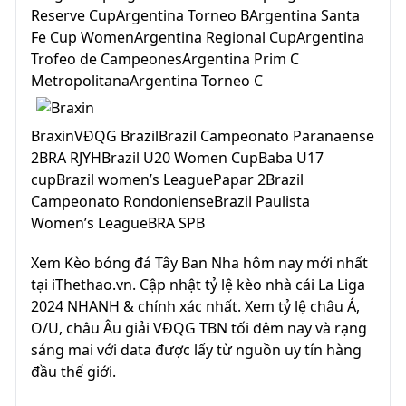
Reserve CupArgentina Torneo BArgentina Santa
Fe Cup WomenArgentina Regional CupArgentina
Trofeo de CampeonesArgentina Prim C
MetropolitanaArgentina Torneo C
BraxinVĐQG BrazilBrazil Campeonato Paranaense
2BRA RJYHBrazil U20 Women CupBaba U17
cupBrazil women’s LeaguePapar 2Brazil
Campeonato RondonienseBrazil Paulista
Women’s LeagueBRA SPB
Xem Kèo bóng đá Tây Ban Nha hôm nay mới nhất
tại iThethao.vn. Cập nhật tỷ lệ kèo nhà cái La Liga
2024 NHANH & chính xác nhất. Xem tỷ lệ châu Á,
O/U, châu Âu giải VĐQG TBN tối đêm nay và rạng
sáng mai với data được lấy từ nguồn uy tín hàng
đầu thế giới.