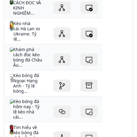
CÁCH ĐỌC VÀ
KINH
NGHIỆM...
Kèo nhà
cái Hà Lan vs
Ukraine. Tỷ
lệ...
Khám phá
cách đọc kèo
bóng đá Châu
Âu...
Kèo bóng đá
Ngoại Hạng
Anh - Tỷ lệ
bóng...
Kèo bóng đá
hôm nay - Tỷ
lệ kèo nhà
cái...
Tìm hiểu về
kèo bóng đá