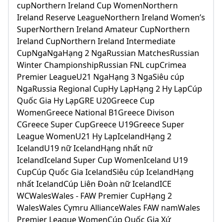
cupNorthern Ireland Cup WomenNorthern
Ireland Reserve LeagueNorthern Ireland Women’s
SuperNorthern Ireland Amateur CupNorthern
Ireland CupNorthern Ireland Intermediate
CupNgaNgaHạng 2 NgaRussian MatchesRussian
Winter ChampionshipRussian FNL cupCrimea
Premier LeagueU21 NgaHạng 3 NgaSiêu cúp
NgaRussia Regional CupHy LạpHạng 2 Hy LạpCúp
Quốc Gia Hy LạpGRE U20Greece Cup
WomenGreece National B1Greece Divison
CGreece Super CupGreece U19Greece Super
League WomenU21 Hy LạpIcelandHạng 2
IcelandU19 nữ IcelandHạng nhất nữ
IcelandIceland Super Cup WomenIceland U19
CupCúp Quốc Gia IcelandSiêu cúp IcelandHạng
nhất IcelandCúp Liên Đoàn nữ IcelandICE
WCWalesWales - FAW Premier CupHạng 2
WalesWales Cymru AllianceWales FAW namWales
Premier League WomenCúp Quốc Gia Xứ