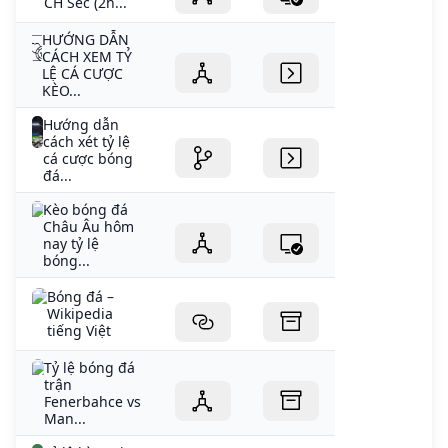
CH Séc (2h...
Madrid đấu với Barca 26/10 Bảng xếp hạng Ngoại hạng
Anh sau vòng 8: Liverpool đứng đầu, Man United ngoi
HƯỚNG DẪN
CÁCH XEM TỶ
lên hạng 12 22/10 Tin tức thể thao sáng 22-10:
LỆ CÁ CƯỢC
Nottingham Forest đẩy Man United xuống hạng 12
KÈO...
22/10 HLV Arne Slot thận trọng sau khởi đầu tuyệt vời
Hướng dẫn
của Liverpool 21/10 Xem thêm 26/10 26/10 22/10 22/10
cách xét tỷ lệ
21/10 Tin liên quan Man City xin hoãn hai trận đầu ở
cá cược bóng
Ngoại hạng Anh mùa sau bất thành Sao Man City bị bắt
đá...
vì cướp điện thoại của cổ động viên Dự đoán tỉ số: Tin
Kèo bóng đá
Man City nhưng không tin Arsenal Trở thành người đầu
Châu Âu hôm
tiên tặng sao cho bài viết000Bài viết hay? Tặng sao cho
nay tỷ lệ
Tuổi TrẻChia sẻTặng sao Chuyển sao tặng cho thành
bóng...
viên x1 x5 x10 Hoặc nhập số sao Bạn đang có: 0sao Số
Bóng đá –
sao không đủ. Nạp thêm sao Tặng saoTặng saoTặng
Wikipedia
saoTặng sao thành công Bạn đã tặng 0Cho tác giả Hoàn
tiếng Việt
thànhTặng sao không thành công Đã có lỗi xảy ra, mời
bạn quay lại bài viết và thực hiện lại thao tác Quay lại
Tỷ lệ bóng đá
trận
bài viết Bình luận (0)Tối đa: 1500 ký tự Gửi bình luận
Fenerbahce vs
Được quan tâm nhấtMới nhấtTặng sao cho thành viên
Man...
Hiện chưa có bình luận nào, hãy là người đầu tiên bình