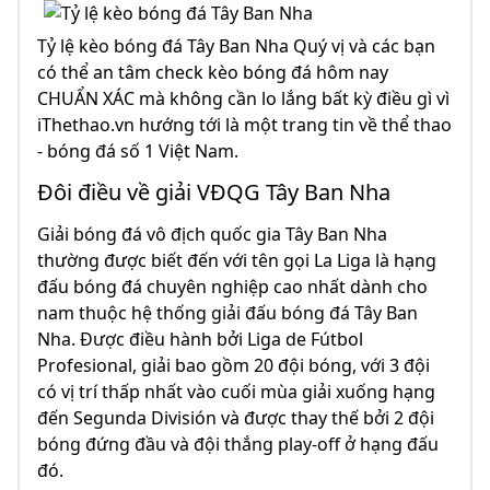
Tỷ lệ kèo bóng đá Tây Ban Nha Quý vị và các bạn
có thể an tâm check kèo bóng đá hôm nay
CHUẨN XÁC mà không cần lo lắng bất kỳ điều gì vì
iThethao.vn hướng tới là một trang tin về thể thao
- bóng đá số 1 Việt Nam.
Đôi điều về giải VĐQG Tây Ban Nha
Giải bóng đá vô địch quốc gia Tây Ban Nha
thường được biết đến với tên gọi La Liga là hạng
đấu bóng đá chuyên nghiệp cao nhất dành cho
nam thuộc hệ thống giải đấu bóng đá Tây Ban
Nha. Được điều hành bởi Liga de Fútbol
Profesional, giải bao gồm 20 đội bóng, với 3 đội
có vị trí thấp nhất vào cuối mùa giải xuống hạng
đến Segunda División và được thay thế bởi 2 đội
bóng đứng đầu và đội thắng play-off ở hạng đấu
đó.