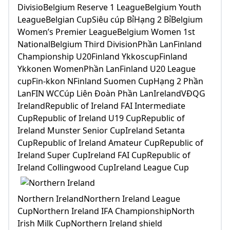
DivisioBelgium Reserve 1 LeagueBelgium Youth
LeagueBelgian CupSiêu cúp BỉHạng 2 BỉBelgium
Women’s Premier LeagueBelgium Women 1st
NationalBelgium Third DivisionPhần LanFinland
Championship U20Finland YkkoscupFinland
Ykkonen WomenPhần LanFinland U20 League
cupFin-kkon NFinland Suomen CupHạng 2 Phần
LanFIN WCCúp Liên Đoàn Phần LanIrelandVĐQG
IrelandRepublic of Ireland FAI Intermediate
CupRepublic of Ireland U19 CupRepublic of
Ireland Munster Senior CupIreland Setanta
CupRepublic of Ireland Amateur CupRepublic of
Ireland Super CupIreland FAI CupRepublic of
Ireland Collingwood CupIreland League Cup
Northern IrelandNorthern Ireland League
CupNorthern Ireland IFA ChampionshipNorth
Irish Milk CupNorthern Ireland shield