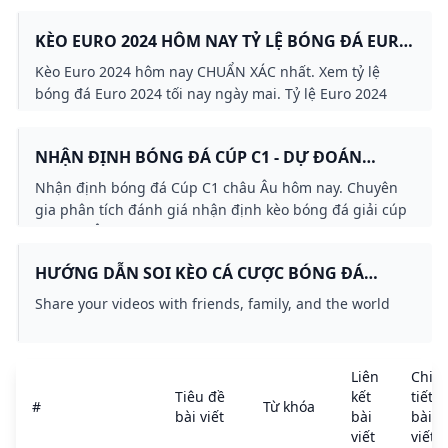
đồng thời mới ghi được 6 bàn. Nhưng mặt khác, Man
City mùa giải này cũng không thắng áp đảo như trong
KÈO EURO 2024 HÔM NAY TỶ LỆ BÓNG ĐÁ EURO
các mùa giải trước. Thầy trò ông Pep đã thua kèo chấp
2024 TỐI ĐÊM NAY
Kèo Euro 2024 hôm nay CHUẨN XÁC nhất. Xem tỷ lệ
trong cả 5 vòng đấu gần nhất. Cụ thể, họ hòa Arsenal,
bóng đá Euro 2024 tối nay ngày mai. Tỷ lệ Euro 2024
Newcastle và chỉ thắng Brentford, Fulham và
mới nhất.
Wolverhampton cách biệt 1 bàn. Ở trận này, dữ liệu máy
tính của Sportsmole nhận định khả năng thắng trận
NHẬN ĐỊNH BÓNG ĐÁ CÚP C1 - DỰ ĐOÁN
của Man City là 77,7%. Nhưng mặt khác, khả năng
CHAMPIONS LEAGUE HÔM NAY
thắng cách biệt 3 bàn trở lên của Man City lại chỉ là
Nhận định bóng đá Cúp C1 châu Âu hôm nay. Chuyên
33%. Tỉ số Man City thắng 2-0 có tỉ lệ cao nhất, với 9%
gia phân tích đánh giá nhận định kèo bóng đá giải cúp
khả năng. Dự đoán tỉ số: Arsenal và Man City thắng chật
C1 châu Âu/Champions League đêm nay và ngày mai
vậtĐỌC NGAY Kèo tài xỉu cả trận là 3,75 trái, còn kèo tài
CHÍNH XÁC.
HƯỚNG DẪN SOI KÈO CÁ CƯỢC BÓNG ĐÁ
xỉu hiệp một là 1,5 trái. Đây là mức kèo hợp lý với hàng
thủ thường xuyên mất tập trung của Man City.
ONLINE HÔM NAY - YOUTUBE
Share your videos with friends, family, and the world
Sportsmole nhận định Southampton có đến hơn 60%
khả năng ghi được bàn ở trận này, còn khả năng trận
đấu có từ 4 bàn trở lên cũng là 54%. Dù chơi tệ nhưng
Liên
Chi
Southampton đã ghi bàn trong 5 trận gần nhất trên mọi
Tiêu đề
kết
tiết
đấu trường. Kèo tài xỉu phạt góc trận này là 9,5 trái, con
#
Từ khóa
bài viết
bài
bài
số khá dễ chịu bởi Man City đã được hưởng đến 31 phạt
viết
viết