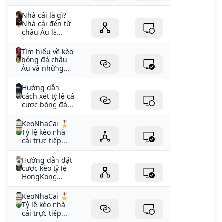
Nhà cái là gì?
Nhà cái đến từ
châu Âu là...
Tìm hiểu về kèo
bóng đá châu
Âu và những...
Hướng dẫn
cách xét tỷ lệ cá
cược bóng đá...
KeoNhaCai 🎖️
Tỷ lệ kèo nhà
cái trực tiếp...
Hướng dẫn đặt
cược kèo tỷ lệ
HongKong...
KeoNhaCai 🎖️
Tỷ lệ kèo nhà
cái trực tiếp...