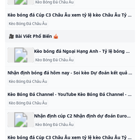
Kèo Bóng Đá Châu Âu
Kèo bóng đá Cúp C3 Châu Âu xem tỷ lệ kèo Châu Âu Tỷ lệ kèo bóng đá Cúp C3 Châu Âu - Cập nhật kèo bóng đá Châu Âu, những biến động kèo Cúp C3 Châu Âu hôm nay Vòng So Loai 1Vòng So Loai 2Vòng So Loai 3Vòng Play offVòng 1Vòng 2Vòng 3Vòng 4Vòng 5Vòng 6Vòng Knock OutVòng 1/8Vòng Tu KetVòng Ban KetVòng Chung Ket
Kèo Bóng Đá Châu Âu
🎥 Bài Viết Phổ Biến 🎪
Kèo bóng đá Ngoại Hạng Anh - Tỷ lệ bóng đá Anh 2024 hôm nay Kèo bóng đá Ngoại Hạng Anh 2024 hôm nay. Tỷ lệ kèo nhà cái bóng đá bóng đá Anh đêm nay và ngày mai. Tỷ lệ cá cược trực tuyến Ngoại Hạng Anh chuẩn xác. Xem tất cả Ngoài các chuyên mục chính như Bảng xếp hạng NHA, Lịch thi đấu Ngoại hạng Anh, Kết quả Ngoại hạng Anh,… thì keo nha cai Ngoại hạng Anh cũng được nhiều đọc giả yêu thích.
Kèo Bóng Đá Châu Âu
Nhận định bóng đá hôm nay - Soi kèo Dự đoán kết quả đêm nay Nhận định bóng đá hôm nay-ngày mai: dự đoán bóng đá Anh TBN Đức Pháp Ý C1 C2 Euro tối-đêm nay, ngay mai. Soi kèo tỷ số, Dự đoán kết quả từ chuyên gia, phân tích, nhận định dự đoán KQBD tỷ số chính xác. Xem tất cả Nhận định bóng đá Tây Ban Nha La Liga La Liga 03:00Soi kèo phạt góc Mallorca vs Athletic Bilbao, 3h ngày 29/10Cược03:00Nhận định, soi kèo Mallorca vs Athletic Bilbao, 3h ngày 29/10Cược
Kèo Bóng Đá Châu Âu
Kèo Bóng Đá Channel - YouTube Kèo Bóng Đá Channel - Chuyên đưa ra phân tích, nhận định, soi kèo tỷ lệ kèo nhà cái các trận đấu bóng đá trên thế giới, đặc biệt là các giải VĐQG hàng đầu Ch…
Kèo Bóng Đá Châu Âu
Nhận định cúp C2 Nhận định dự đoán Europa League hôm nay Nhận định Cúp C2 Châu Âu 24h hôm nay, Nhận định dự đoán Europa League dự đoán kết quả tỷ số các trận đấu đêm nay và ráng sáng mai
Kèo Bóng Đá Châu Âu
Kèo bóng đá Cúp C3 Châu Âu xem tỷ lệ kèo Châu Âu Tỷ lệ kèo bóng đá Cúp C3 Châu Âu - Cập nhật kèo bóng đá Châu Âu, những biến động kèo Cúp C3 Châu Âu hôm nay Vòng So Loai 1Vòng So Loai 2Vòng So Loai 3Vòng Play offVòng 1Vòng 2Vòng 3Vòng 4Vòng 5Vòng 6Vòng Knock OutVòng 1/8Vòng Tu KetVòng Ban KetVòng Chung Ket