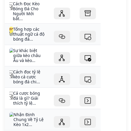
Cách Đọc Kèo
Bóng Đá Cho
Người Mới
bắt...
Tổng hợp các
thuật ngữ cá độ
bóng đá...
Sự khác biệt
giữa kèo châu
Âu và kèo...
Cách đọc tỷ lệ
kèo cá cược
bóng đá chi...
Cá cược bóng
đá là gì? Giải
thích tỷ lệ...
Nhận Định
Chung Về Tỷ Lệ
Kèo 1x2...