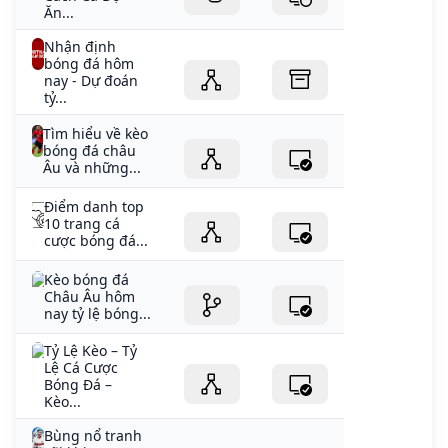
Ăn...
Nhận định
bóng đá hôm
nay - Dự đoán
tỷ...
Tìm hiểu về kèo
bóng đá châu
Âu và những...
Điểm danh top
10 trang cá
cược bóng đá...
Kèo bóng đá
Châu Âu hôm
nay tỷ lệ bóng...
Tỷ Lệ Kèo – Tỷ
Lệ Cá Cược
Bóng Đá –
Kèo...
Bùng nổ tranh