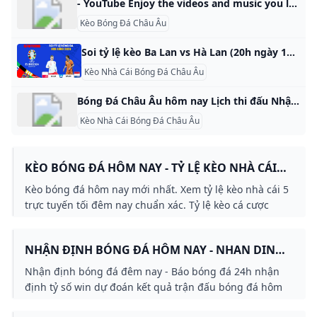
- YouTube Enjoy the videos and music you love, upload original content, and share it all with friends, family, and the world on YouTube.
Kèo Bóng Đá Châu Âu
Soi tỷ lệ kèo Ba Lan vs Hà Lan (20h ngày 16/6) bảng D EURO 2024 Soi tỷ lệ trận Ba Lan vs Hà Lan (20h ngày 16/6, bảng D EURO 2024). Phân tích tỷ lệ cược Ba Lan vs Hà Lan chính xác nhất trên Báo Giao thông. Minh Quân - 16/06/2024, 05:37 Soi tỷ lệ trận Ba Lan vs Hà Lan (20h ngày 16/6, bảng D EURO 2024). Phân tích tỷ lệ cược Ba Lan vs Hà Lan chính xác nhất trên Báo Giao thông.
Kèo Nhà Cái Bóng Đá Châu Âu
Bóng Đá Châu Âu hôm nay Lịch thi đấu Nhận định Tỷ lệ Soi kèo - Bongdaplus.vn Bóng Đá Châu Âu hôm nay - Cập nhật liên tục 24h Tin tức, Lịch thi đấu, TRỰC TIẾP Kết quả, Tỷ lệ, Soi kèo, Video clip, BXH các giải đấu hấp dẫn nhất
Kèo Nhà Cái Bóng Đá Châu Âu
KÈO BÓNG ĐÁ HÔM NAY - TỶ LỆ KÈO NHÀ CÁI
TRỰC TUYẾN XEM KEONHACAI 5 24H
Kèo bóng đá hôm nay mới nhất. Xem tỷ lệ kèo nhà cái 5
trực tuyến tối đêm nay chuẩn xác. Tỷ lệ kèo cá cược
keonhacai 5 trực tiếp nhanh nhất 24h qua. Kèo bóng đá
trực tuyến cập nhật 24h kèo châu á tài xỉu ah châu âu
NHẬN ĐỊNH BÓNG ĐÁ HÔM NAY - NHAN DINH
kèo malaysia...nhanh nhất.
DU DOAN BÓNG ĐÁ TỐI NAY
Nhận định bóng đá đêm nay - Báo bóng đá 24h nhận
định tỷ số win dự đoán kết quả trận đấu bóng đá hôm
nay rạng sáng mai từ các chuyên gia