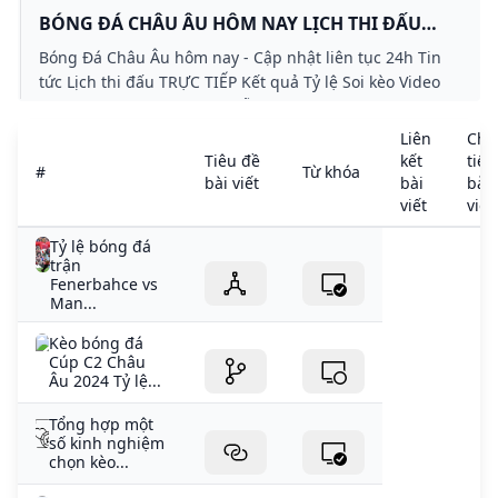
BÓNG ĐÁ CHÂU ÂU HÔM NAY LỊCH THI ĐẤU
NHẬN ĐỊNH TỶ LỆ SOI KÈO - BONGDAPLUS.VN
Bóng Đá Châu Âu hôm nay - Cập nhật liên tục 24h Tin
tức Lịch thi đấu TRỰC TIẾP Kết quả Tỷ lệ Soi kèo Video
clip BXH các giải đấu hấp dẫn nhất
Liên
Chi
Tiêu đề
kết
tiết
#
Từ khóa
bài viết
bài
bài
viết
viết
Tỷ lệ bóng đá
trận
Fenerbahce vs
Man...
Kèo bóng đá
Cúp C2 Châu
Âu 2024 Tỷ lệ...
Tổng hợp một
số kinh nghiệm
chọn kèo...