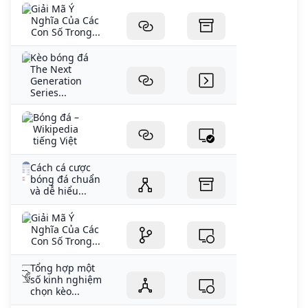
Giải Mã Ý
Nghĩa Của Các
Con Số Trong...
Kèo bóng đá
The Next
Generation
Series...
Bóng đá –
Wikipedia
tiếng Việt
Cách cá cược
bóng đá chuẩn
và dễ hiểu...
Giải Mã Ý
Nghĩa Của Các
Con Số Trong...
Tổng hợp một
số kinh nghiệm
chọn kèo...