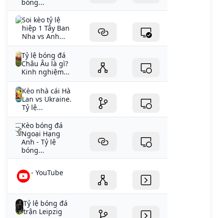
bóng...
Soi kèo tỷ lệ
hiệp 1 Tây Ban
Nha vs Anh...
Tỷ lệ bóng đá
Châu Âu là gì?
Kinh nghiệm...
Kèo nhà cái Hà
Lan vs Ukraine.
Tỷ lệ...
Kèo bóng đá
Ngoại Hạng
Anh - Tỷ lệ
bóng...
- YouTube
Tỷ lệ bóng đá
trận Leipzig