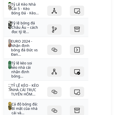
Tỷ Lệ Kèo Nhà
Cái 5 - Kèo
Bóng Đá - Kèo...
Tỷ lệ bóng đá
Châu Âu – cách
đọc tỷ lệ...
EURO 2024 -
Nhận định
bóng đá Đức vs
Đan...
Tỷ lệ kèo soi
kèo nhà cái
nhận định
bóng...
TỶ LỆ KÈO - KÈO
NHÀ CÁI TRỰC
TUYẾN HÔM...
Cá độ bóng đá:
Bí mật của nhà
cái và...