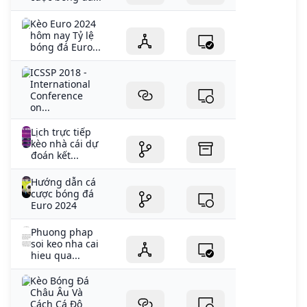
Kèo Euro 2024
hôm nay Tỷ lệ
bóng đá Euro...
ICSSP 2018 -
International
Conference
on...
Lịch trực tiếp
kèo nhà cái dự
đoán kết...
Hướng dẫn cá
cược bóng đá
Euro 2024
Phuong phap
soi keo nha cai
hieu qua...
Kèo Bóng Đá
Châu Âu Và
Cách Cá Độ