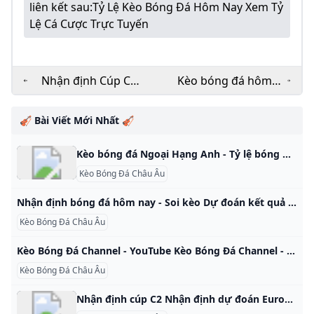
liên kết sau:
Tỷ Lệ Kèo Bóng Đá Hôm Nay Xem Tỷ
Lệ Cá Cược Trực Tuyến
Nhận định Cúp C1
Kèo bóng đá hôm
đêm nay Soi kèo C1
nay - Tỷ lệ kèo nhà
Châu Âu 2024 hôm
cái trực tuyến xem
🎻 Bài Viết Mới Nhất 🎻
nay
keonhacai 5 24h
Kèo bóng đá Ngoại Hạng Anh - Tỷ lệ bóng đá Anh 2024 hôm nay Kèo bóng đá Ngoại Hạng Anh 2024 hôm nay. Tỷ lệ kèo nhà cái bóng đá bóng đá Anh đêm nay và ngày mai. Tỷ lệ cá cược trực tuyến Ngoại Hạng Anh chuẩn xác. Xem tất cả Ngoài các chuyên mục chính như Bảng xếp hạng NHA, Lịch thi đấu Ngoại hạng Anh, Kết quả Ngoại hạng Anh,… thì keo nha cai Ngoại hạng Anh cũng được nhiều đọc giả yêu thích.
Kèo Bóng Đá Châu Âu
Nhận định bóng đá hôm nay - Soi kèo Dự đoán kết quả đêm nay Nhận định bóng đá hôm nay-ngày mai: dự đoán bóng đá Anh TBN Đức Pháp Ý C1 C2 Euro tối-đêm nay, ngay mai. Soi kèo tỷ số, Dự đoán kết quả từ chuyên gia, phân tích, nhận định dự đoán KQBD tỷ số chính xác. Xem tất cả Nhận định bóng đá Tây Ban Nha La Liga La Liga 03:00Soi kèo phạt góc Mallorca vs Athletic Bilbao, 3h ngày 29/10Cược03:00Nhận định, soi kèo Mallorca vs Athletic Bilbao, 3h ngày 29/10Cược
Kèo Bóng Đá Châu Âu
Kèo Bóng Đá Channel - YouTube Kèo Bóng Đá Channel - Chuyên đưa ra phân tích, nhận định, soi kèo tỷ lệ kèo nhà cái các trận đấu bóng đá trên thế giới, đặc biệt là các giải VĐQG hàng đầu Ch…
Kèo Bóng Đá Châu Âu
Nhận định cúp C2 Nhận định dự đoán Europa League hôm nay Nhận định Cúp C2 Châu Âu 24h hôm nay, Nhận định dự đoán Europa League dự đoán kết quả tỷ số các trận đấu đêm nay và ráng sáng mai